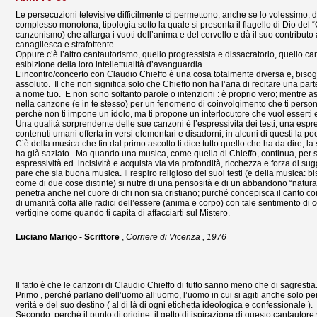
Le persecuzioni televisive difficilmente ci permettono, anche se lo volessimo, d
complesso monotona, tipologia sotto la quale si presenta il flagello di Dio del 
canzonismo) che allarga i vuoti dell’anima e del cervello e dà il suo contrib
canagliesca e strafottente.
Oppure c’è l’altro cantautorismo, quello progressista e dissacratorio, quello ca
esibizione della loro intellettualità d’avanguardia.
L’incontro/concerto con Claudio Chieffo è una cosa totalmente diversa e, bisog
assoluto. Il che non significa solo che Chieffo non ha l’aria di recitare una par
a nome tuo. E non sono soltanto parole o intenzioni : è proprio vero; mentre asco
nella canzone (e in te stesso) per un fenomeno di coinvolgimento che ti personal
perché non ti impone un idolo, ma ti propone un interlocutore che vuol esserti e
Una qualità sorprendente delle sue canzoni è l’espressività dei testi; una espre
contenuti umani offerta in versi elementari e disadorni; in alcuni di questi la p
C’è della musica che fin dal primo ascolto ti dice tutto quello che ha da dire; la
ha già saziato. Ma quando una musica, come quella di Chieffo, continua, per
espressività ed incisività e acquista via via profondità, ricchezza e forza di s
pare che sia buona musica. Il respiro religioso dei suoi testi (e della musica:
come di due cose distinte) si nutre di una pensosità e di un abbandono “natural
penetra anche nel cuore di chi non sia cristiano; purché concepisca il canto 
di umanità colta alle radici dell’essere (anima e corpo) con tale sentimento di c
vertigine come quando ti capita di affacciarti sul Mistero.
Luciano Marigo - Scrittore
,
Corriere di Vicenza , 1976
Il fatto è che le canzoni di Claudio Chieffo di tutto sanno meno che di sagrestia
Primo , perché parlano dell’uomo all’uomo, l’uomo in cui si agiti anche solo per
verità e del suo destino ( al di là di ogni etichetta ideologica e confessionale ).
Secondo, perché il punto di origine, il getto di ispirazione di questo cantau