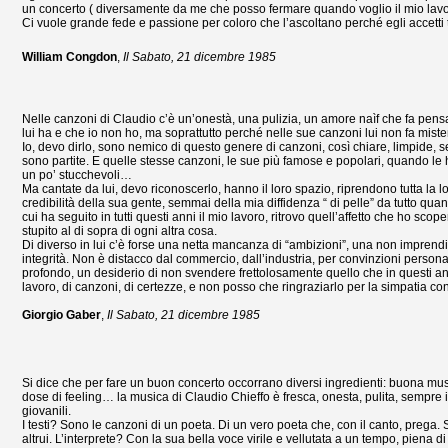
un concerto ( diversamente da me che posso fermare quando voglio il mio lavor
Ci vuole grande fede e passione per coloro che l’ascoltano perché egli accetti 
William Congdon
,
Il Sabato, 21 dicembre 1985
Nelle canzoni di Claudio c’è un’onestà, una pulizia, un amore naìf che fa pen
lui ha e che io non ho, ma soprattutto perché nelle sue canzoni lui non fa miste
Io, devo dirlo, sono nemico di questo genere di canzoni, così chiare, limpide, s
sono partite. E quelle stesse canzoni, le sue più famose e popolari, quando le
un po’ stucchevoli…
Ma cantate da lui, devo riconoscerlo, hanno il loro spazio, riprendono tutta la 
credibilità della sua gente, semmai della mia diffidenza “ di pelle” da tutto quant
cui ha seguito in tutti questi anni il mio lavoro, ritrovo quell’affetto che ho sco
stupito al di sopra di ogni altra cosa.
Di diverso in lui c’è forse una netta mancanza di “ambizioni”, una non imprendit
integrità. Non è distacco dal commercio, dall’industria, per convinzioni person
profondo, un desiderio di non svendere frettolosamente quello che in questi ann
lavoro, di canzoni, di certezze, e non posso che ringraziarlo per la simpatia c
Giorgio Gaber
,
Il Sabato, 21 dicembre 1985
Si dice che per fare un buon concerto occorrano diversi ingredienti: buona musi
dose di feeling… la musica di Claudio Chieffo è fresca, onesta, pulita, sempre 
giovanili.
I testi? Sono le canzoni di un poeta. Di un vero poeta che, con il canto, prega. 
altrui. L’interprete? Con la sua bella voce virile e vellutata a un tempo, piena 