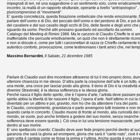
impegnati di ieri, né una suggestione o un sentimento solo, come erraticamente f
incontro, la realtà di un rapporto strutturale, operante a livello “antropologico” 
pluricomprensivo di “movimenti”.
E’ questa concretezza, questa fissazione ombelicale che rende emozionante, fisi
parlare dell’uomo e di Dio, del peccato dell’uomo e del perdono di Dio, e poi de
del cavaliere e del suo cavallo degli occhi di Dio, delle favole e degli anni che
sguardo da uomo. Perché altri possano guardarlo ed ascoltarlo da uomini.
Catalogo del Meeting di Rimini 1988. Ma le canzoni di Claudio Chieffo le si am
inafferrabile che percuote emotivamente, un quid che non è strettamente ricon
e non si discute e, come per tutti i canzonettari di razza (e Chieffo certament
autentico conforto, provocazione, come testimoniano i tanti amici che, nel temp
Massimo Bernardini
,
Il Sabato, 21 dicembre 1985
Parlare di Claudio vuol dire incontrare attraverso di lui il mio proprio dono, d
ulteriore chiarezza in me stesso. D’altra parte la creazione dell’arte è un tutto, 
una morte, una croce per lasciar posto alla gloria. Il dono di Dio è la creatività
divenire Stravinskij: è la stessa sofferenza e la stessa gloria.
Perché nasca il figlio dello spirito, che è l’opera d’arte, l’artista deve passa
spirito abbia la libertà di far nascere il figlio, l’opera d’arte. Nell’attimo in cu
diventato per un attimo e poi, gravido, non ho che da attendere l’ora del parto.
In Claudio, concepimento, gravidanza e parto avvengono tutti insieme e non ne
quando canta in concerto. Claudio muore di fronte al mondo, alla curiosità del 
mondo, se vuole, può anche limitarsi a godere del suo morire, senza neanche 
sofferenza deve essere questa ). Ciò crea in lui una tensione massacrante, per
dentro al suo morire.
E’ uno spettacolo cruento: Claudio deve aver fede proprio perché dentro al suo m
garanzia che sarà la gloria ad erompere, gloria che sarà il “canto nato”, cio
ogni volta è cantata come se fosse la prima e l’ultima. Anche questa è una prova