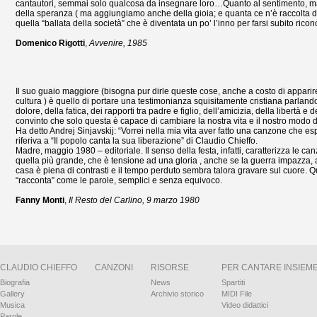
cantautori, semmai solo qualcosa da insegnare loro…Quanto al sentimento, ma
della speranza ( ma aggiungiamo anche della gioia; e quanta ce n’è raccolta den
quella “ballata della società” che è diventata un po’ l’inno per farsi subito rico
Domenico Rigotti
,
Avvenire, 1985
Il suo guaio maggiore (bisogna pur dirle queste cose, anche a costo di apparire 
cultura ) è quello di portare una testimonianza squisitamente cristiana parlando
dolore, della fatica, dei rapporti tra padre e figlio, dell’amicizia, della libertà
convinto che solo questa è capace di cambiare la nostra vita e il nostro modo di
Ha detto Andrej Sinjavskij: “Vorrei nella mia vita aver fatto una canzone che es
riferiva a “Il popolo canta la sua liberazione” di Claudio Chieffo.
Madre, maggio 1980 – editoriale. Il senso della festa, infatti, caratterizza le ca
quella più grande, che è tensione ad una gloria , anche se la guerra impazza, 
casa è piena di contrasti e il tempo perduto sembra talora gravare sul cuore. 
“racconta” come le parole, semplici e senza equivoco.
Fanny Monti
,
Il Resto del Carlino, 9 marzo 1980
CLAUDIO CHIEFFO
CANZONI
RISORSE
PER CANTARE INSIEM
Biografia
News
Spartiti
Gallery
Archivio storico
MIDI File
Musica
Video didattici
Parole