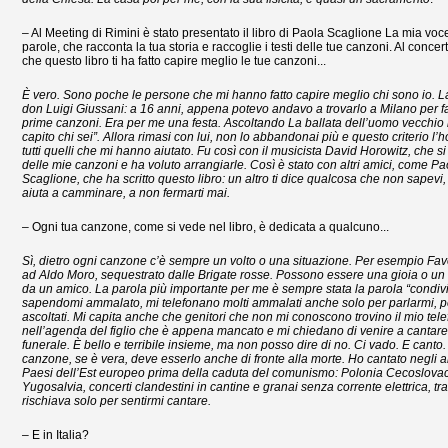
– Al Meeting di Rimini è stato presentato il libro di Paola Scaglione La mia voc
parole, che racconta la tua storia e raccoglie i testi delle tue canzoni. Al concer
che questo libro ti ha fatto capire meglio le tue canzoni...
È vero. Sono poche le persone che mi hanno fatto capire meglio chi sono io. L
don Luigi Giussani: a 16 anni, appena potevo andavo a trovarlo a Milano per far
prime canzoni. Era per me una festa. Ascoltando La ballata dell’uomo vecchio 
capito chi sei”. Allora rimasi con lui, non lo abbandonai più e questo criterio l’
tutti quelli che mi hanno aiutato. Fu così con il musicista David Horowitz, che s
delle mie canzoni e ha voluto arrangiarle. Così è stato con altri amici, come Pa
Scaglione, che ha scritto questo libro: un altro ti dice qualcosa che non sapevi, t
aiuta a camminare, a non fermarti mai.
– Ogni tua canzone, come si vede nel libro, è dedicata a qualcuno...
Sì, dietro ogni canzone c’è sempre un volto o una situazione. Per esempio Fav
ad Aldo Moro, sequestrato dalle Brigate rosse. Possono essere una gioia o un 
da un amico. La parola più importante per me è sempre stata la parola “condivi
sapendomi ammalato, mi telefonano molti ammalati anche solo per parlarmi, p
ascoltati. Mi capita anche che genitori che non mi conoscono trovino il mio tel
nell’agenda del figlio che è appena mancato e mi chiedano di venire a cantare 
funerale. È bello e terribile insieme, ma non posso dire di no. Ci vado. E cant
canzone, se è vera, deve esserlo anche di fronte alla morte. Ho cantato negli a
Paesi dell’Est europeo prima della caduta del comunismo: Polonia Cecoslovac
Yugosalvia, concerti clandestini in cantine e granai senza corrente elettrica, tr
rischiava solo per sentirmi cantare.
– E in Italia?