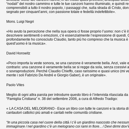
“nodali” del nostro cammino e tutte le tue canzoni hanno illuminato, e quindi r
comprensibili a tutto il nostro popolo, i passaggi che, sulla strada di Cristo, don
segnato per cinquant’anni, con passione totale e fedeltà indefettibile».
Mons. Luigi Negri
«Ho avuto la percezione che nella sua opera ci fosse proprio l’uomo: non c’è il 
descrivere sentimenti o emozioni, c’è essenzialmente l’espressione di questi.
profondamente ho conosciuto Claudio, tanto più ho compreso che la musica è
quest’uomo è la musica».
David Horowitz
«Poco importa la veste sonora, se una canzone è veramente bella. Anzi, vale e
contrario: una canzone è veramente bella se si regge da sola, senza ccessivi 
o sovraproduzioni. Perché Claudio Chieffo, caso rarissimo e quasi unico (mi 
mente i soli Fabrizio De André e Giorgio Gaber), è un originale».
Paolo Vites
Meglio di ogni altra parola per introdurre questo libro è l’intervista rilasciata da
“Famiglia Cristiana” n. 38 del settembre 2006, a cura di Alfredo Tradigo:
« LA CASA DEL MELOGRANO - Esce un libro con tutte le canzoni e la storia di
cantautori cattolici più amati e cantati nelle comunità cristiane.
“In una piccola casa nel cuore della città / c’è un giardino nascosto che nessu
immaginare / nel giardino c’è un melograno coi rami in fiore... / Devi dirmi dov