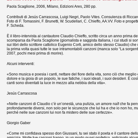
Paola Scaglione, 2006, Milano, Edizioni Ares, 280 pp.
Contributi di Jesús Carrascosa, Luigi Negri, Paolo Vites. Consulenza di Ricca
Foto di F. Tomassini, F. Brunetti, W. Scudellari, C. Chieffo, AA.VV. Foto e proget
F. Scheda.
È il libro-intervista al cantautore Claudio Chieffo, scritto circa un anno prima de
scomparsa da Paola Scaglione (giornalista e saggista italiana, i cui studi si so
sui libri dello scrittore cattolico Eugenio Corti, amico dello stesso Claudio) che
la prima volta quasi tutte le sue intramontabili canzoni (manca solo “La sorgente
2007, pochi mesi prima di morire).
Alcuni interventi:
«Sono musica e poesia i canti, nettare del fiore della vita, sono ciò che meglio 
dolore e la gioia di un popolo, le sue fatiche, i suoi ideali, i suoi desideri. È così
canti sono diventati la luce in mezzo alla nebbia della vita».
Jesús Carrascosa
«Nelle canzoni di Claudio c’è un’onestà, una pulizia, un amore naìf che fa pe
profondamente diversi, non solo per le sicurezze che lui ha e che io non ho, ma
perché nelle sue canzoni lui non fa mistero delle sue certezze».
Giorgio Gaber
«Come mi confidava spesso don Giussani, tu sei stato il poeta e il cantore dell
amicizia. Molte tue canzoni hanno, in un modo quasi profetico, anticipato alcu