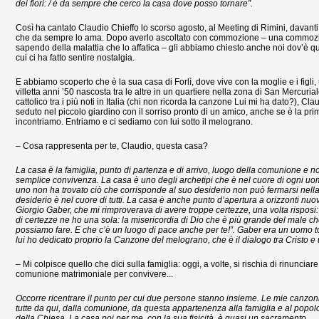
dei fiori: / è da sempre che cerco la casa dove posso tornare”.
Così ha cantato Claudio Chieffo lo scorso agosto, al Meeting di Rimini, davant
che da sempre lo ama. Dopo averlo ascoltato con commozione – una commozio
sapendo della malattia che lo affatica – gli abbiamo chiesto anche noi dov’è q
cui ci ha fatto sentire nostalgia.
E abbiamo scoperto che è la sua casa di Forlì, dove vive con la moglie e i figli
villetta anni ’50 nascosta tra le altre in un quartiere nella zona di San Mercuri
cattolico tra i più noti in Italia (chi non ricorda la canzone Lui mi ha dato?), Cla
seduto nel piccolo giardino con il sorriso pronto di un amico, anche se è la pri
incontriamo. Entriamo e ci sediamo con lui sotto il melograno.
– Cosa rappresenta per te, Claudio, questa casa?
La casa è la famiglia, punto di partenza e di arrivo, luogo della comunione e n
semplice convivenza. La casa è uno degli archetipi che è nel cuore di ogni uo
uno non ha trovato ciò che corrisponde al suo desiderio non può fermarsi nella
desiderio è nel cuore di tutti. La casa è anche punto d’apertura a orizzonti nuov
Giorgio Gaber, che mi rimproverava di avere troppe certezze, una volta risposi
di certezze ne ho una sola: la misericordia di Dio che è più grande del male che
possiamo fare. E che c’è un luogo di pace anche per te!”. Gaber era un uomo 
lui ho dedicato proprio la Canzone del melograno, che è il dialogo tra Cristo e
– Mi colpisce quello che dici sulla famiglia: oggi, a volte, si rischia di rinunciare
comunione matrimoniale per convivere...
Occorre ricentrare il punto per cui due persone stanno insieme. Le mie canzo
tutte da qui, dalla comunione, da questa appartenenza alla famiglia e al popol
della Chiesa. La casa poi per me, con la sua fisicità, è quasi un sacramento
.