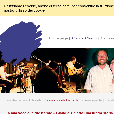
Utilizziamo i cookie, anche di terze parti, per consentire la fruizion
nostro utilizzo dei cookie.
Home page
Claudio Chieffo
Canzoni
La notte che ho visto le stelle
La mia voce e le tue parole
Canzone per te
Claudi
La mia voce e le tue parole – Claudio Chieffo una lunga storia