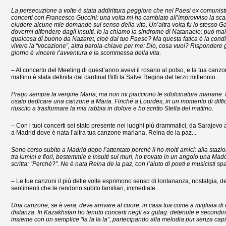
La persecuzione a volte è stata addirittura peggiore che nei Paesi ex comunisti.
concerti con Francesco Guccini: una volta mi ha cambiato all’improvviso la scal
eludere alcune mie domande sul senso della vita. Un’altra volta fu lo stesso G
dovermi difendere dagli insulti. Io la chiamo la sindrome di Natanaele: può mai
qualcosa di buono da Nazaret, cioè dal tuo Paese? Ma questa fatica è la cond
vivere la “vocazione”, altra parola-chiave per me: Dio, cosa vuoi? Rispondere
giorno è vincere l’avventura e la scommessa della vita
.
– Al concerto del Meeting di quest’anno avevi il rosario al polso, e la tua canzo
mattino è stata definita dal cardinal Biffi la Salve Regina del terzo millennio...
Prego sempre la vergine Maria, ma non mi piacciono le sdolcinature mariane.
osato dedicare una canzone a Maria. Finché a Lourdes, in un momento di diffic
riuscito a trasformare la mia rabbia in dolore e ho scritto Stella del mattino
.
– Con i tuoi concerti sei stato presente nei luoghi più drammatici, da Sarajevo
a Madrid dove è nata l’altra tua canzone mariana, Reina de la paz...
Sono corso subito a Madrid dopo l’attentato perché lì ho molti amici: alla stazi
tra lumini e fiori, bestemmie e insulti sui muri, ho trovato in un angolo una Ma
scritta: “Perché?”. Ne è nata Reina de la paz, con l’aiuto di poeti e musicisti sp
– Le tue canzoni il più delle volte esprimono senso di lontananza, nostalgia, de
sentimenti che le rendono subito familiari, immediate...
Una canzone, se è vera, deve arrivare al cuore, in casa tua come a migliaia di 
distanza. In Kazakhstan ho tenuto concerti negli ex gulag: detenute e secondi
insieme con un semplice “la la la la”, partecipando alla melodia pur senza capi