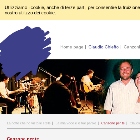
Utilizziamo i cookie, anche di terze parti, per consentire la fruizion
nostro utilizzo dei cookie.
Home page
Claudio Chieffo
Canzoni
La notte che ho visto le stelle
La mia voce e le tue parole
Canzone per te
Claudi
Canzone per te