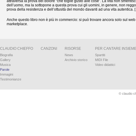
attraversa la prova del dolore “che toglie gusto alle cose”. La vita non smentis
dell’uomo, ma la sottopone a questa prova cui gli uomini, in genere, non reggo
prova della resistenza e dell’ottusità del mondo davanti ad una vita autentica. 
Anche questo libro non è più in commercio: si può trovare ancora solo sul web n
marketplace.
CLAUDIO CHIEFFO
CANZONI
RISORSE
PER CANTARE INSIEM
Biografia
News
Spartiti
Gallery
Archivio storico
MIDI File
Musica
Video didattici
Parole
Immagini
Testimonianze
© claudio ch