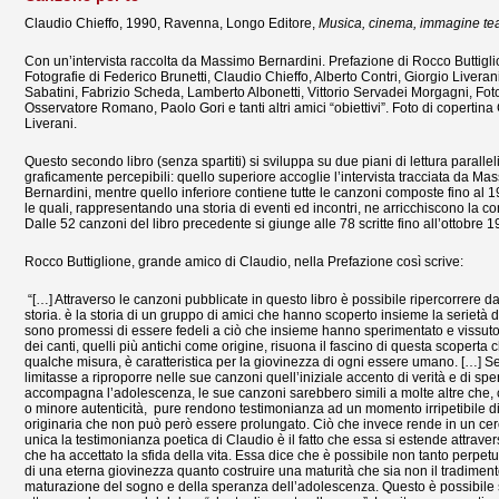
Claudio Chieffo, 1990, Ravenna, Longo Editore,
Musica, cinema, immagine tea
Con un’intervista raccolta da Massimo Bernardini. Prefazione di Rocco Buttigli
Fotografie di Federico Brunetti, Claudio Chieffo, Alberto Contri, Giorgio Liveran
Sabatini, Fabrizio Scheda, Lamberto Albonetti, Vittorio Servadei Morgagni, Foto 
Osservatore Romano, Paolo Gori e tanti altri amici “obiettivi”. Foto di copertina
Liverani.
Questo secondo libro (senza spartiti) si sviluppa su due piani di lettura parallel
graficamente percepibili: quello superiore accoglie l’intervista tracciata da Ma
Bernardini, mentre quello inferiore contiene tutte le canzoni composte fino al 19
le quali, rappresentando una storia di eventi ed incontri, ne arricchiscono la 
Dalle 52 canzoni del libro precedente si giunge alle 78 scritte fino all’ottobre 
Rocco Buttiglione, grande amico di Claudio, nella Prefazione così scrive:
“[…] Attraverso le canzoni pubblicate in questo libro è possibile ripercorrere da
storia. è la storia di un gruppo di amici che hanno scoperto insieme la serietà de
sono promessi di essere fedeli a ciò che insieme hanno sperimentato e vissuto 
dei canti, quelli più antichi come origine, risuona il fascino di questa scoperta c
qualche misura, è caratteristica per la giovinezza di ogni essere umano. […] S
limitasse a riproporre nelle sue canzoni quell’iniziale accento di verità e di sp
accompagna l’adolescenza, le sue canzoni sarebbero simili a molte altre che
o minore autenticità, pure rendono testimonianza ad un momento irripetibile d
originaria che non può però essere prolungato. Ciò che invece rende in un ce
unica la testimonianza poetica di Claudio è il fatto che essa si estende attraver
che ha accettato la sfida della vita. Essa dice che è possibile non tanto perpet
di una eterna giovinezza quanto costruire una maturità che sia non il tradiment
maturazione del sogno e della speranza dell’adolescenza. Questo è possibile 