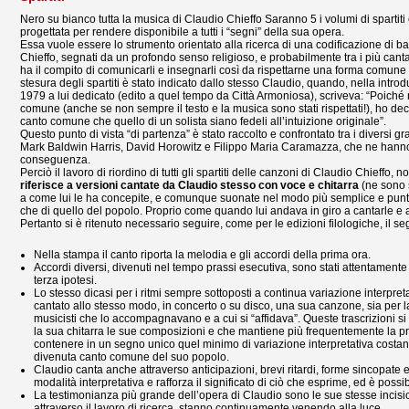
Nero su bianco tutta la musica di Claudio Chieffo Saranno 5 i volumi di spartit
progettata per rendere disponibile a tutti i “segni” della sua opera.
Essa vuole essere lo strumento orientato alla ricerca di una codificazione di bas
Chieffo, segnati da un profondo senso religioso, e probabilmente tra i più canta
ha il compito di comunicarli e insegnarli così da rispettarne una forma comune e co
stesura degli spartiti è stato indicato dallo stesso Claudio, quando, nella intro
1979 a lui dedicato (edito a quel tempo da Città Armoniosa), scriveva: “Poiché 
comune (anche se non sempre il testo e la musica sono stati rispettati!), ho decis
canto comune che quello di un solista siano fedeli all’intuizione originale”.
Questo punto di vista “di partenza” è stato raccolto e confrontato tra i diversi gra
Mark Baldwin Harris, David Horowitz e Filippo Maria Caramazza, che ne hanno 
conseguenza.
Perciò il lavoro di riordino di tutti gli spartiti delle canzoni di Claudio Chieffo, 
riferisce a versioni cantate da Claudio stesso con voce e chitarra
(ne sono s
a come lui le ha concepite, e comunque suonate nel modo più semplice e puntu
che di quello del popolo. Proprio come quando lui andava in giro a cantarle e 
Pertanto si è ritenuto necessario seguire, come per le edizioni filologiche, il se
Nella stampa il canto riporta la melodia e gli accordi della prima ora.
Accordi diversi, divenuti nel tempo prassi esecutiva, sono stati attentamen
terza ipotesi.
Lo stesso dicasi per i ritmi sempre sottoposti a continua variazione interp
cantato allo stesso modo, in concerto o su disco, una sua canzone, sia per la 
musicisti che lo accompagnavano e a cui si “affidava”. Queste trascrizioni si 
la sua chitarra le sue composizioni e che mantiene più frequentemente la pri
contenere in un segno unico quel minimo di variazione interpretativa costant
divenuta canto comune del suo popolo.
Claudio canta anche attraverso anticipazioni, brevi ritardi, forme sincopate 
modalità interpretativa e rafforza il significato di ciò che esprime, ed è possi
La testimonianza più grande dell’opera di Claudio sono le sue stesse incisio
attraverso il lavoro di ricerca, stanno continuamente venendo alla luce.