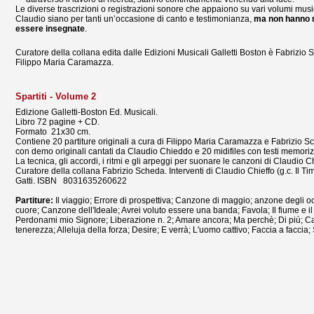
Le diverse trascrizioni o registrazioni sonore che appaiono su vari volumi musi
Claudio siano per tanti un’occasione di canto e testimonianza,
ma non hanno n
essere insegnate
.
Curatore della collana edita dalle Edizioni Musicali Galletti Boston è Fabrizio
Filippo Maria Caramazza.
Spartiti - Volume 2
Edizione Galletti-Boston Ed. Musicali.
Libro 72 pagine + CD.
Formato 21x30 cm.
Contiene 20 partiture originali a cura di Filippo Maria Caramazza e Fabrizio 
con demo originali cantati da Claudio Chieddo e 20 midifiles con testi memoriz
La tecnica, gli accordi, i ritmi e gli arpeggi per suonare le canzoni di Claudio Ch
Curatore della collana Fabrizio Scheda. Interventi di Claudio Chieffo (g.c. Il Ti
Gatti. ISBN 8031635260622
Partiture:
Il viaggio; Errore di prospettiva; Canzone di maggio; anzone degli oc
cuore; Canzone dell'Ideale; Avrei voluto essere una banda; Favola; Il fiume e il
Perdonami mio Signore; Liberazione n. 2; Amare ancora; Ma perchè; Di più; C
tenerezza; Alleluja della forza; Desire; E verrà; L'uomo cattivo; Faccia a faccia; 