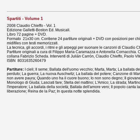
Spartiti - Volume 1
2008 Claudio Chieffo - Vol. 1
Edizione Galletti-Boston Ed. Musicali.
Libro 72 pagine + DVD.
Formato 21x30 cm. Contiene 24 partiture originali + DVD con posizioni per chi
midifiles con testi memorizzati.
La tecnica, gli accordi, i ritmi e gli arpeggi per suonare le canzoni di Claudio Ch
Partiture originali a cura di Filippo Maria Caramazza e Antonella Cornacchia. 
collana Fabrizio Scheda. Interventi di Julián Carrón, Claudio Chieffo, Paolo Vit
ISBN 8031635260479
Partiture:
I cieli; Il seme; Ballata dell'uomo vecchio; Marta, Marta; La ballata d
perduto; La guerra; La nuova Auschwitz; La ballata del potere; Canzone di Ma
non avere paura; Quando uno ha il cuore buono; Io non sono degno; Il giovane
Monologo di Giuda; Lasciati fare; Stella del mattino; L'Amico; La strada; Martin
l'imperatore; La ballata della società; Ballata dell'amore vero; Il popolo canta l
liberazione; Reina de la Paz; In questa notte splendida.