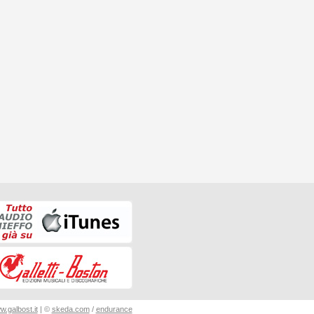
.galbost.it
| ©
skeda.com
/
endurance