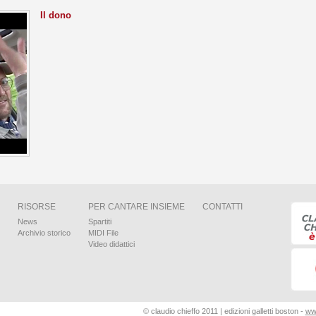
Il dono
RISORSE
PER CANTARE INSIEME
CONTATTI
News
Spartiti
Archivio storico
MIDI File
Video didattici
© claudio chieffo 2011 | edizioni galletti boston -
www