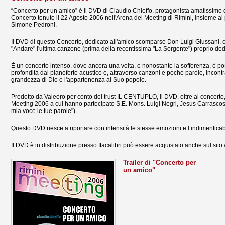
“Concerto per un amico” è il DVD di Claudio Chieffo, protagonista amatissimo d
Concerto tenuto il 22 Agosto 2006 nell'Arena del Meeting di Rimini, insieme al pia
Simone Pedroni.
Il DVD di questo Concerto, dedicato all'amico scomparso Don Luigi Giussani, c
"Andare" l'ultima canzone (prima della recentissima "La Sorgente") proprio dedi
È un concerto intenso, dove ancora una volta, e nonostante la sofferenza, è pos
profondità dal pianoforte acustico e, attraverso canzoni e poche parole, incontr
grandezza di Dio e l'appartenenza al Suo popolo.
Prodotto da Valeoro per conto del trust IL CENTUPLO, il DVD, oltre al concerto,
Meeting 2006 a cui hanno partecipato S.E. Mons. Luigi Negri, Jesus Carrascosa
mia voce le tue parole").
Questo DVD riesce a riportare con intensità le stesse emozioni e l’indimenticab
Il DVD è in distribuzione presso Itacalibri può essere acquistato anche sul sito w
Trailer di "Concerto per
un amico"