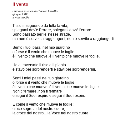
Il vento
Parole e musica di Claudio Chieffo
giugno 1990
a mia moglie
Ti sto inseguendo da tutta la vita,
spiegami dov'è l'errore, spiegami dov'è l'errore.
Sono passato per le stesse strade,
ma non è servito a raggiungerti, non è servito a raggiungerti.
Sento i tuoi passi nel mio giardino
o forse è il vento che muove le foglie,
è il vento che muove, è il vento che muove le foglie.
Ho attraversato il riso e il pianto
e stavo per sorprenderti e stavi per sorprendermi.
Senti i miei passi nel tuo giardino
o forse è il vento che muove le foglie,
è il vento che muove, è il vento che muove le foglie.
Non ti fermare, non ti fermare
e segui il Suo respiro e segui il Suo respiro.
È come il vento che muove le foglie:
croce segreta del nostro cuore,
la croce del nostro... la Voce nel nostro cuore...